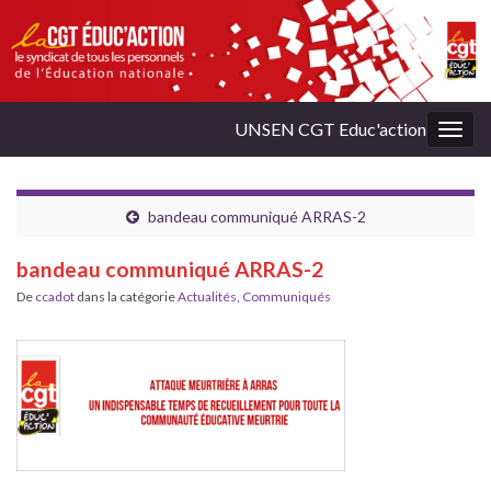
UNSEN CGT Educ'action
Togg
navig
bandeau communiqué ARRAS-2
bandeau communiqué ARRAS-2
De
ccadot
dans la catégorie
Actualités
,
Communiqués