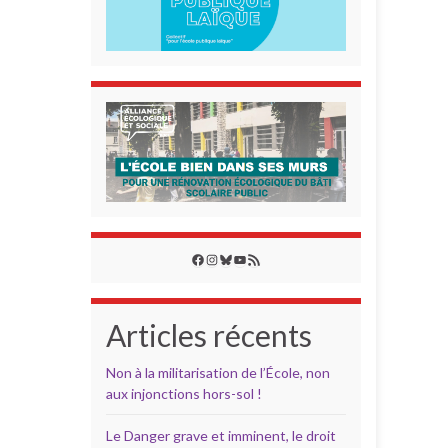
Facebook
Instagram
Bluesky
YouTube
Flux RSS
Articles récents
Non à la militarisation de l’École, non
aux injonctions hors-sol !
Le Danger grave et imminent, le droit