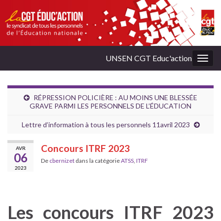
UNSEN CGT Educ'action
Togg
navig
RÉPRESSION POLICIÈRE : AU MOINS UNE BLESSÉE
GRAVE PARMI LES PERSONNELS DE L’ÉDUCATION
Lettre d’information à tous les personnels 11avril 2023
Concours ITRF 2023
AVR
06
De
cbernizet
dans la catégorie
ATSS
,
ITRF
2023
Les concours ITRF 2023