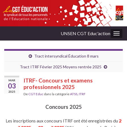
UNSEN CGT Educ'action
Togg
navig
Tract intersyndical Éducation 8 mars
Tract ITRF Février 2025 Moyens rentrée 2025
ITRF- Concours et examens
MAR
03
professionnels 2025
2025
De
CGT Educ
dans la catégorie
ATSS
,
ITRF
Concours 2025
Les inscriptions aux concours ITRF ont été enregistrées du
2