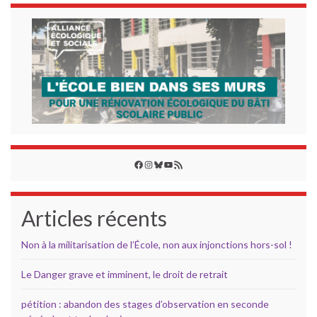
Facebook
Instagram
Bluesky
YouTube
Flux RSS
Articles récents
Non à la militarisation de l’École, non aux injonctions hors-sol !
Le Danger grave et imminent, le droit de retrait
pétition : abandon des stages d’observation en seconde