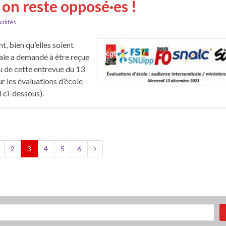
 on reste opposé·es !
alités
, bien qu’elles soient
icale a demandé à être reçue
u de cette entrevue du 13
 les évaluations d’école
l ci-dessous).
2
3
4
5
6
her