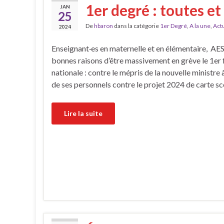
1er degré : toutes et
JAN
25
De
hbaron
dans la catégorie
1er Degré
,
A la une
,
Actu
2024
Enseignant·es en maternelle et en élémentaire, AES
bonnes raisons d’être massivement en grève le 1er fé
nationale : contre le mépris de la nouvelle ministre à
de ses personnels contre le projet 2024 de carte sc
Lire la suite