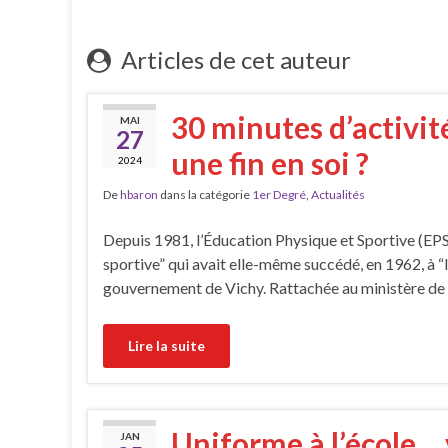
Articles de cet auteur
30 minutes d’activit
MAI
27
une fin en soi ?
2024
De
hbaron
dans la catégorie
1er Degré
,
Actualités
Depuis 1981, l’Éducation Physique et Sportive (EPS),
sportive” qui avait elle-même succédé, en 1962, à “
gouvernement de Vichy. Rattachée au ministère de la
Lire la suite
Uniforme à l’école… v
JAN