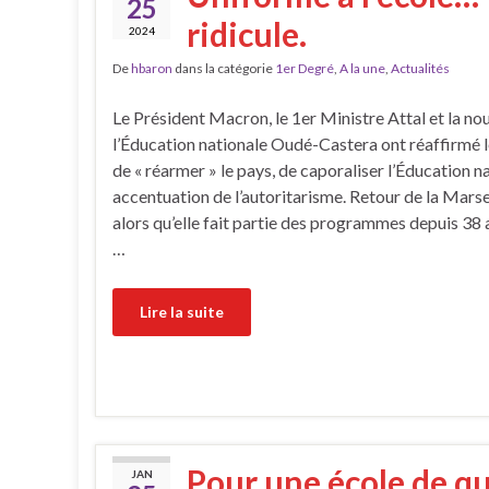
25
ridicule.
2024
De
hbaron
dans la catégorie
1er Degré
,
A la une
,
Actualités
Le Président Macron, le 1er Ministre Attal et la no
l’Éducation nationale Oudé-Castera ont réaffirmé l
de « réarmer » le pays, de caporaliser l’Éducation n
accentuation de l’autoritarisme. Retour de la Marsei
alors qu’elle fait partie des programmes depuis 38
…
Lire la suite
Pour une école de qua
JAN