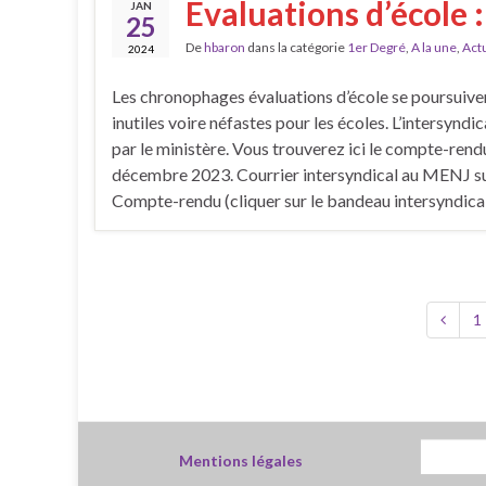
Évaluations d’école :
JAN
25
De
hbaron
dans la catégorie
1er Degré
,
A la une
,
Actu
2024
Les chronophages évaluations d’école se poursuivent
inutiles voire néfastes pour les écoles. L’intersynd
par le ministère. Vous trouverez ici le compte-rend
décembre 2023. Courrier intersyndical au MENJ sur
Compte-rendu (cliquer sur le bandeau intersyndica
1
Recherc
Mentions légales