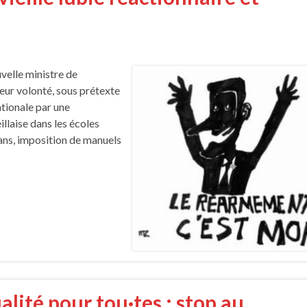
uvelle ministre de
eur volonté, sous prétexte
ationale par une
llaise dans les écoles
 ans, imposition de manuels
lité pour tou·tes : stop au