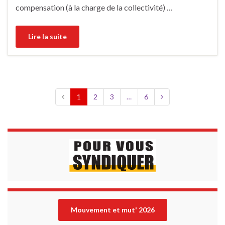
compensation (à la charge de la collectivité) …
Lire la suite
1
2
3
…
6
Mouvement et mut' 202
6