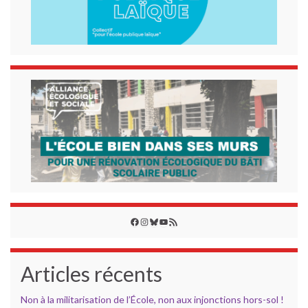
Facebook
Instagram
Bluesky
YouTube
Flux RSS
Articles récents
Non à la militarisation de l’École, non aux injonctions hors-sol !