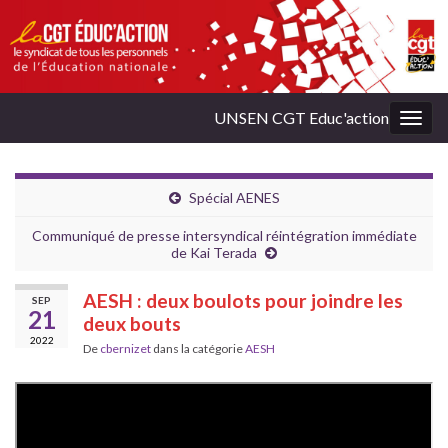
UNSEN CGT Educ'action
Togg
navig
Spécial AENES
Communiqué de presse intersyndical réintégration immédiate
de Kai Terada
AESH : deux boulots pour joindre les
SEP
21
deux bouts
2022
De
cbernizet
dans la catégorie
AESH