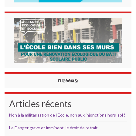
Facebook
Instagram
Bluesky
YouTube
Flux RSS
Articles récents
Non à la militarisation de l’École, non aux injonctions hors-sol !
Le Danger grave et imminent, le droit de retrait