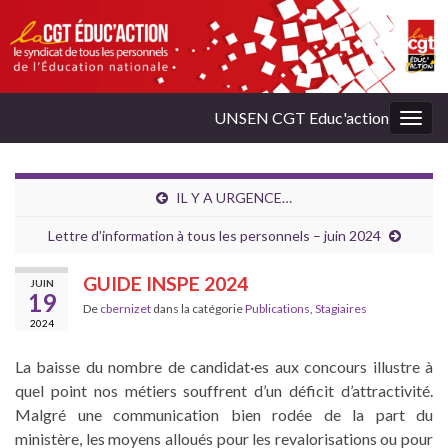
UNSEN CGT Educ'action
Togg
navig
IL Y A URGENCE…
Lettre d’information à tous les personnels – juin 2024
GUIDE INSPE 2024
JUIN
19
De
cbernizet
dans la catégorie
Publications
,
Stagiaires
2024
La baisse du nombre de candidat·es aux concours illustre à
quel point nos métiers souffrent d’un déficit d’attractivité.
Malgré une communication bien rodée de la part du
ministère, les moyens alloués pour les revalorisations ou pour