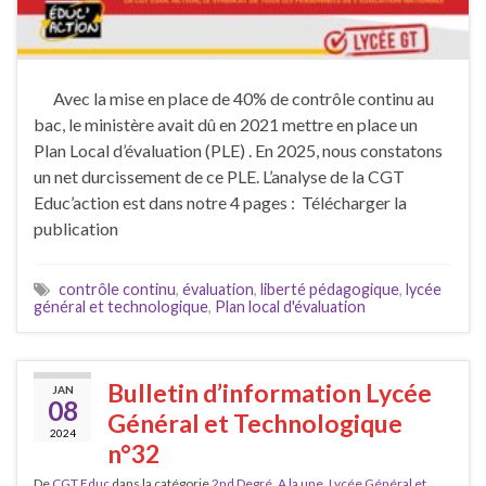
Avec la mise en place de 40% de contrôle continu au
bac, le ministère avait dû en 2021 mettre en place un
Plan Local d’évaluation (PLE) . En 2025, nous constatons
un net durcissement de ce PLE. L’analyse de la CGT
Educ’action est dans notre 4 pages : Télécharger la
publication
contrôle continu
,
évaluation
,
liberté pédagogique
,
lycée
général et technologique
,
Plan local d'évaluation
Bulletin d’information Lycée
JAN
08
Général et Technologique
2024
n°32
De
CGT Educ
dans la catégorie
2nd Degré
,
A la une
,
Lycée Général et