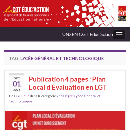
UNSEN CGT Educ'action
Togg
navig
TAG:
LYCÉE GÉNÉRAL ET TECHNOLOGIQUE
Publication 4 pages : Plan
OCT
01
Local d’Évaluation en LGT
2025
De
CGT Educ
dans la catégorie
2nd Degré
,
Lycée Général et
Technologique