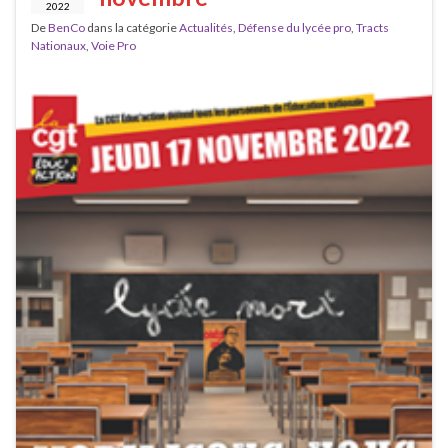
2022
De
BenCo
dans la catégorie
Actualités
,
Défense du lycée pro
,
Tracts
Nationaux
,
Voie Pro