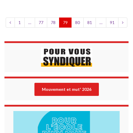
1
…
77
78
79
80
81
…
91
Mouvement et mut' 202
6