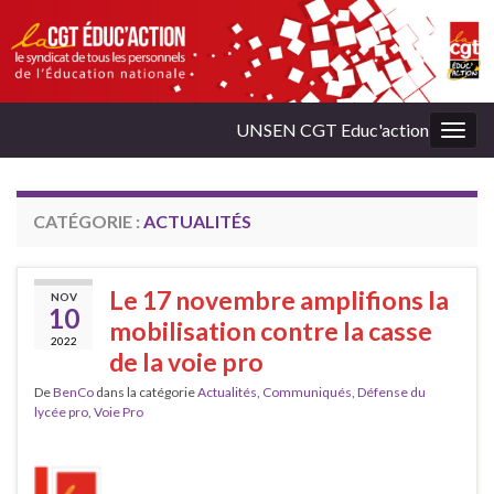
UNSEN CGT Educ'action
Togg
navig
CATÉGORIE :
ACTUALITÉS
Le 17 novembre amplifions la
NOV
10
mobilisation contre la casse
2022
de la voie pro
De
BenCo
dans la catégorie
Actualités
,
Communiqués
,
Défense du
lycée pro
,
Voie Pro