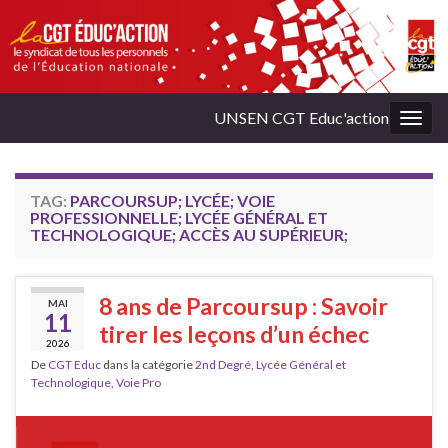
UNSEN CGT Educ'action
Togg
navig
TAG:
PARCOURSUP; LYCÉE; VOIE
PROFESSIONNELLE; LYCÉE GÉNÉRAL ET
TECHNOLOGIQUE; ACCÈS AU SUPÉRIEUR;
8 ans de Parcoursup : Savoir
MAI
11
tirer les leçons d’un échec
2026
De
CGT Educ
dans la catégorie
2nd Degré
,
Lycée Général et
Technologique
,
Voie Pro