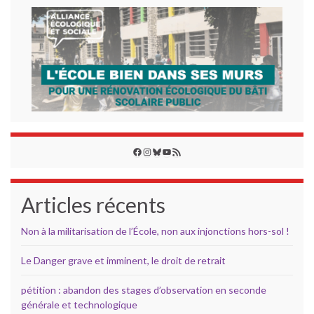
Facebook
Instagram
Bluesky
YouTube
Flux RSS
Articles récents
Non à la militarisation de l’École, non aux injonctions hors-sol !
Le Danger grave et imminent, le droit de retrait
pétition : abandon des stages d’observation en seconde
générale et technologique